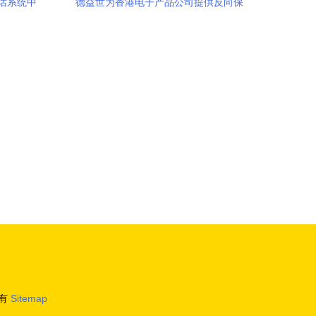
电话系统中
德益世为香港电子产品公司提供反向保
研究
理，优化供应链金融新动能
有
Sitemap