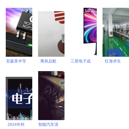
工厂今年资
地 北京电
精妙 从回
科技的交汇
本支出合计
子厂设备回
帖中窥见电
南昌东湖区
将超432亿
收市场深度
子工程师的
魔方培训与
元，同比增
解析
真知灼见
通信自动控
长21.5%
制技术研究
安森美半导
乘风启航
三星电子或
红海求生
体推新系列
云里物里
与LG
雨果揭秘消
PWM控制
ESL电子标
Display合
费电子市场
器，赋能家
签系统
作 显示器
中真正所需
用电子产品
Dengdeng
或将引入
的产品特质
高能效革新
登入
WOLED面
TVB《创科
板
导航》，引
2024年科
智能汽车浪