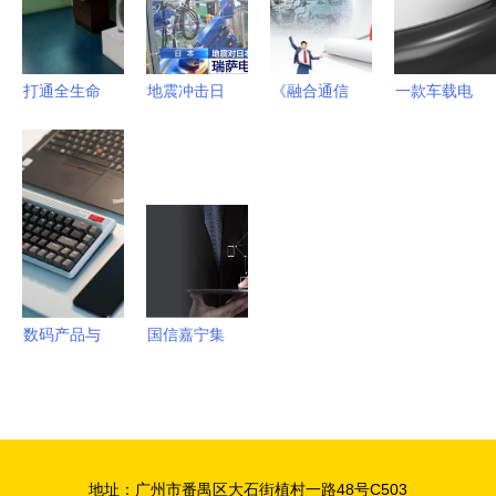
石
打通全生命
地震冲击日
《融合通信
一款车载电
周期 碳中
本半导体产
与控制 电
子产品套装
和不容忽视
业 瑞萨电
子商务专业
外观设计_
的废旧家电
子主力工厂
中的技术新
米塔设计
回收处理通
产能受损
视野》
_61298323_
信与自动控
猪八戒网
制技术研究
数码产品与
国信嘉宁集
电子产品
团 智慧守
隐含的真相
护每一份云
与方向
端的安心
——专访助
地址：广州市番禺区大石街植村一路48号C503