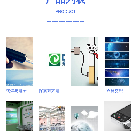
PRODUCT
----------------
锡焊与电子
探索东方电
:
双翼交织
电路板的微
子LOGO的
人工智能与
观世界 通
设计智慧与
电子科技共
信与自动控
科技辉音
塑未来智能
制技术的基
生态