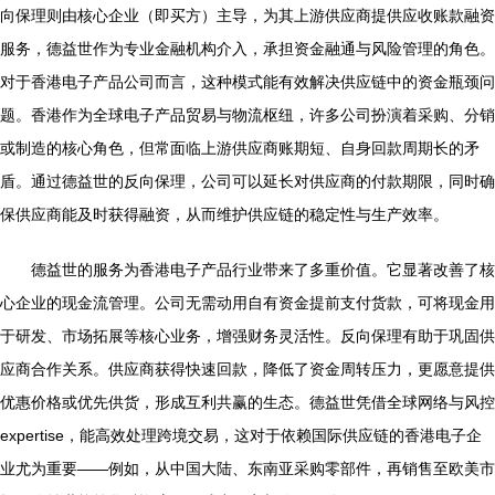
向保理则由核心企业（即买方）主导，为其上游供应商提供应收账款融资
服务，德益世作为专业金融机构介入，承担资金融通与风险管理的角色。
对于香港电子产品公司而言，这种模式能有效解决供应链中的资金瓶颈问
题。香港作为全球电子产品贸易与物流枢纽，许多公司扮演着采购、分销
或制造的核心角色，但常面临上游供应商账期短、自身回款周期长的矛
盾。通过德益世的反向保理，公司可以延长对供应商的付款期限，同时确
保供应商能及时获得融资，从而维护供应链的稳定性与生产效率。
德益世的服务为香港电子产品行业带来了多重价值。它显著改善了核
心企业的现金流管理。公司无需动用自有资金提前支付货款，可将现金用
于研发、市场拓展等核心业务，增强财务灵活性。反向保理有助于巩固供
应商合作关系。供应商获得快速回款，降低了资金周转压力，更愿意提供
优惠价格或优先供货，形成互利共赢的生态。德益世凭借全球网络与风控
expertise，能高效处理跨境交易，这对于依赖国际供应链的香港电子企
业尤为重要——例如，从中国大陆、东南亚采购零部件，再销售至欧美市